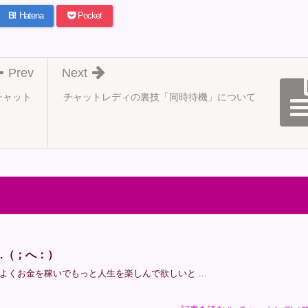
B!
Hatena
Pocket
Prev
Next
チャット
チャットレディの裏技「同時待機」について
…（；へ：）
くお金を稼いでもっと人生を楽しんで欲しいと ...