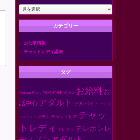
ア
ー
カ
カテゴリー
イ
ブ
お仕事情報
(4)
チャットレディ講座
(17)
タグ
お給料
お
VI-VO
Atgroup
Franc
PEACHTALK
アダルト
話中心
アルバイト
エンジ
チャッ
チャットピア
グラン
ェルライブ
トレディ
テレホンレ
テレクラ
ノンアダルト
ディ