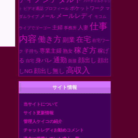
バーチャルチャッ
ポケットワーク
ビデオ通話
プロフィール
マ
ト
メールレディ
メール
ダムライブ
モコム
仕事
人妻
主婦
事務所
ライブでゴーゴー
内容
働き方
在宅
副業
在宅ワー
稼ぎ方
専業主婦
稼げ
子持ち
熟女
ク
通勤
顔出し
身バレ
顔出
る
自宅
面接
高収入
顔出し無し
しNG
サイト情報
当サイトについて
サイト更新情報
管理人ケイコの紹介
チャットレディお勧めコメント