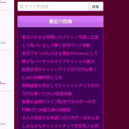
..
最近の投稿
育児のすきま時間にログイン！写真に注意
..
して身バレなしで稼ぐ在宅ワーク体験
在宅ですっぴんのまま美女AVtuberとして
稼げるバーチャルライブチャットの魅力
副業在宅チャットレディで月7万円を稼ぐ
ための待機時間と工夫
..
夜職経験を活かしてチャットレディで月20
万円を稼いだOLの副業体験
家事の合間のライブ配信で月10万〜15万
円稼げた38歳主婦の体験談
大人の包容力を武器に月10万円！自分も楽
..
しみながらチャットレディで安定収入を得