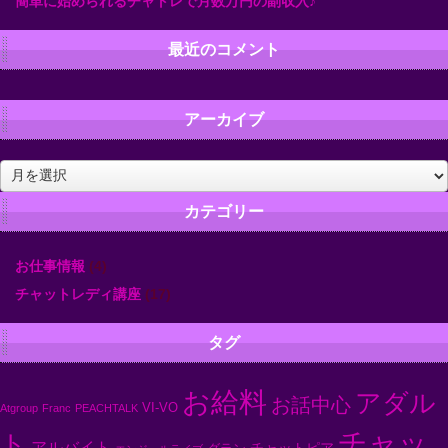
簡単に始められるチャトレで月数万円の副収入♪
最近のコメント
アーカイブ
ア
ー
カ
カテゴリー
イ
ブ
お仕事情報
(4)
チャットレディ講座
(17)
タグ
お給料
アダル
お話中心
VI-VO
Atgroup
Franc
PEACHTALK
チャッ
ト
アルバイト