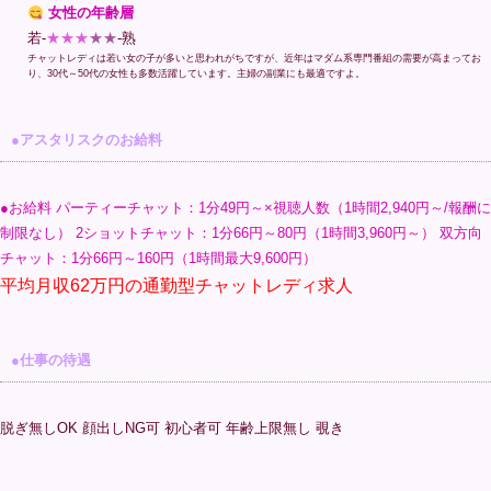
女性の年齢層
若-
★★★
★★
-熟
チャットレディは若い女の子が多いと思われがちですが、近年はマダム系専門番組の需要が高まってお
り、30代～50代の女性も多数活躍しています。主婦の副業にも最適ですよ。
●アスタリスクのお給料
●お給料 パーティーチャット：1分49円～×視聴人数（1時間2,940円～/報酬に
制限なし） 2ショットチャット：1分66円～80円（1時間3,960円～） 双方向
チャット：1分66円～160円（1時間最大9,600円）
平均月収62万円の通勤型チャットレディ求人
●仕事の待遇
脱ぎ無しOK 顔出しNG可 初心者可 年齢上限無し 覗き