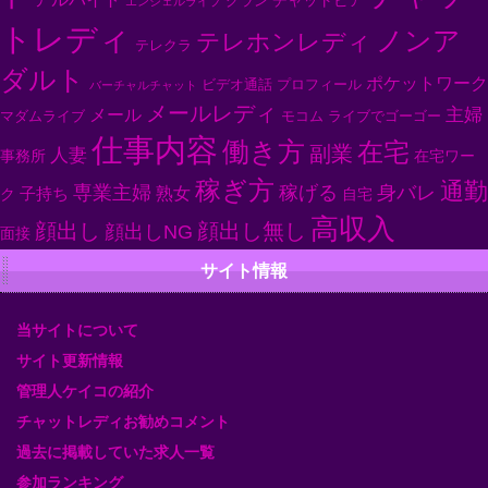
チャットピア
グラン
エンジェルライブ
トレディ
ノンア
テレホンレディ
テレクラ
ダルト
ポケットワーク
ビデオ通話
プロフィール
バーチャルチャット
メールレディ
主婦
メール
マダムライブ
モコム
ライブでゴーゴー
仕事内容
働き方
在宅
副業
人妻
事務所
在宅ワー
稼ぎ方
通勤
専業主婦
身バレ
稼げる
子持ち
熟女
ク
自宅
高収入
顔出し
顔出し無し
顔出しNG
面接
サイト情報
当サイトについて
サイト更新情報
管理人ケイコの紹介
チャットレディお勧めコメント
過去に掲載していた求人一覧
参加ランキング