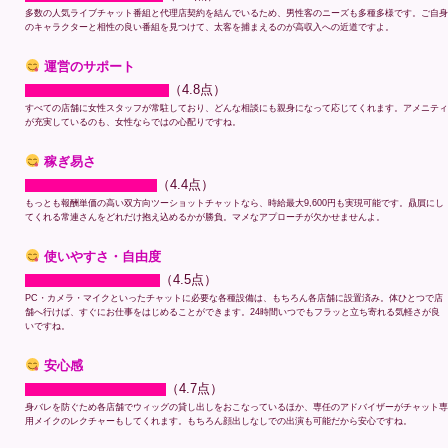
多数の人気ライブチャット番組と代理店契約を結んでいるため、男性客のニーズも多種多様です。ご自身
のキャラクターと相性の良い番組を見つけて、太客を捕まえるのが高収入への近道ですよ。
運営のサポート
（4.8点）
すべての店舗に女性スタッフが常駐しており、どんな相談にも親身になって応じてくれます。アメニティ
が充実しているのも、女性ならではの心配りですね。
稼ぎ易さ
（4.4点）
もっとも報酬単価の高い双方向ツーショットチャットなら、時給最大9,600円も実現可能です。贔屓にし
てくれる常連さんをどれだけ抱え込めるかが勝負。マメなアプローチが欠かせませんよ。
使いやすさ・自由度
（4.5点）
PC・カメラ・マイクといったチャットに必要な各種設備は、もちろん各店舗に設置済み。体ひとつで店
舗へ行けば、すぐにお仕事をはじめることができます。24時間いつでもフラッと立ち寄れる気軽さが良
いですね。
安心感
（4.7点）
身バレを防ぐため各店舗でウィッグの貸し出しをおこなっているほか、専任のアドバイザーがチャット専
用メイクのレクチャーもしてくれます。もちろん顔出しなしでの出演も可能だから安心ですね。