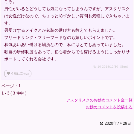
ころ。
男性がいるとどうしても気になってしまうんですが、アスタリスク
は女性だけなので、ちょっと恥ずかしい質問も気軽にできちゃいま
す。
男受けするメイクとか衣装の選び方も教えてもらえました。
フリードリンク・フリーフードなのも嬉しいポイントです。
和気あいあい働ける場所なので、私にはとてもあっていました。
独自の研修制度もあって、初心者からでも稼げるようにしっかりサ
ポートしてくれる会社です。
No.10 2018/12/30（Sun）
favorite
0
役に立った
ページ：1
1 - 3 ( 3 件中 )
アスタリスクのお勧めコメント全一覧
お勧めコメントを投稿する
2020年7月29日