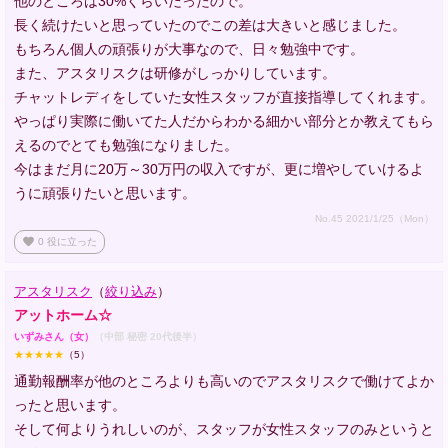
他のところは30%くらいだったので。
長く続けたいと思っていたのでこの差は大きいと感じました。
もちろん個人の頑張りが大事なので、日々勉強中です。
また、アスタリスクは研修がしっかりしています。
チャットレディをしていた女性スタッフが直接指導してくれます。
やっぱり実際に働いてた人だからわかる細かい部分とか教えてもら
えるのでとても勉強になりました。
今はまだ月に20万～30万円の収入ですが、更に増やしていけるよ
うに頑張りたいと思います。
No.45 2021/1/25（Mon）
favorite
0
役に立った
アスタリスク
（
絞り込み
）
アットホーム☆
いずみさん（女）
（中部 秘密 20代後半）
★★★★★
（5）
通勤報酬率が他のところよりも高いのでアスタリスクで働けてよか
ったと思います。
そして何よりうれしいのが、スタッフが女性スタッフのみというと