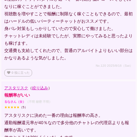
なりに稼ぐことができました。
視聴数を増やすことで報酬に制限なく稼ぐこともできるので、最初
はハードルの低いパーティーチャットがおススメです。
身バレ対策もしっかりしていたので安心して働けました。
チャットレディは未経験でしたが、実際にやってみると思ったより
も稼げます。
交通費も支給してくれたので、普通のアルバイトよりもいい部分は
かなりあるような気がしました。
No.120 2025/8/16（Sat）
favorite
0
役に立った
アスタリスク
（
絞り込み
）
報酬率がいい
るなさん（女）
（不明 秘密 不明）
★★★★★
（5）
アスタリスクに決めた一番の理由は報酬率の高さ。
通勤報酬還元率が40％なので多分他のチャトレの代理店よりも報
酬率が高いです。