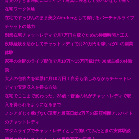
育児のすきま時間にログイン！写真に注意して身バレなしで稼ぐ
在宅ワーク体験
在宅ですっぴんのまま美女AVtuberとして稼げるバーチャルライブ
チャットの魅力
副業在宅チャットレディで月7万円を稼ぐための待機時間と工夫
夜職経験を活かしてチャットレディで月20万円を稼いだOLの副業
体験
家事の合間のライブ配信で月10万〜15万円稼げた38歳主婦の体験
談
大人の包容力を武器に月10万円！自分も楽しみながらチャットレ
ディで安定収入を得る方法
在宅でここまで変わった。28歳・普通の私がチャットレディで収
入を得られるようになるまで
ノンアダじゃ稼げない現実と最高日給2万円の高額報酬アルバイト
のチャットレディ
マダムライブでチャットレディとして働いてみたときの実体験談