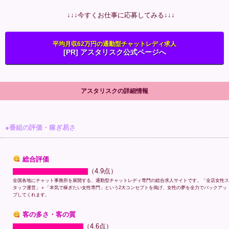
↓↓↓今すくお仕事に応募してみる↓↓↓
平均月収62万円の通勤型チャットレディ求人
[PR] アスタリスク公式ページへ
アスタリスクの詳細情報
●番組の評価・稼ぎ易さ
総合評価
（4.9点）
全国各地にチャット事務所を展開する、通勤型チャットレディ専門の総合求人サイトです。「全店女性ス
タッフ運営」＋「本気で稼ぎたい女性専門」という2大コンセプトを掲げ、女性の夢を全力でバックアッ
プしてくれます。
客の多さ・客の質
（4.6点）