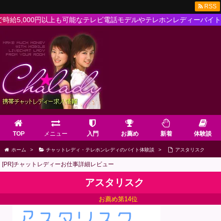
RSS
,000円以上も可能なテレビ電話モデルやテレホンレディーバイト求人
TOP
メニュー
入門
お薦め
新着
体験談
ホーム
>
チャットレディ・テレホンレディのバイト体験談
>
アスタリスク
[PR]チャットレディーお仕事詳細レビュー
アスタリスク
お薦め第14位