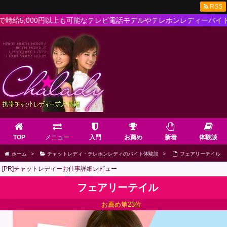
RSS
,000円以上も可能なテレビ電話モデルやテレホンレディーバイト求人
TOP
メニュー
入門
お薦め
新着
体験談
ホーム
>
チャットレディ・テレホンレディのバイト体験談
>
フェアリーテイル
[PR]チャットレディーお仕事詳細レビュー
フェアリーテイル
お薦め第23位