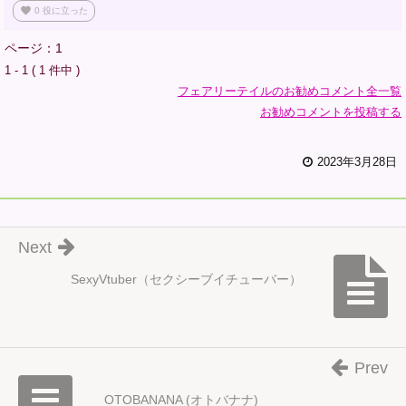
favorite
0
役に立った
ページ：1
1 - 1 ( 1 件中 )
フェアリーテイルのお勧めコメント全一覧
お勧めコメントを投稿する
2023年3月28日
Next
SexyVtuber（セクシーブイチューバー）
Prev
OTOBANANA (オトバナナ)