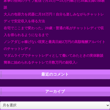
家事の合間のライブ配信で月10万〜15万円稼げた38歳主婦の体験
談
大人の包容力を武器に月10万円！自分も楽しみながらチャットレ
ディで安定収入を得る方法
在宅でここまで変わった。28歳・普通の私がチャットレディで収
入を得られるようになるまで
ノンアダじゃ稼げない現実と最高日給2万円の高額報酬アルバイト
のチャットレディ
マダムライブでチャットレディとして働いてみたときの実体験談
簡単に始められるチャトレで月数万円の副収入♪
最近のコメント
アーカイブ
ア
ー