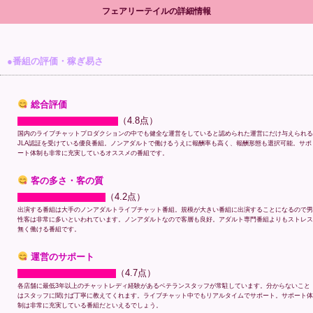
フェアリーテイルの詳細情報
●番組の評価・稼ぎ易さ
総合評価
（4.8点）
国内のライブチャットプロダクションの中でも健全な運営をしていると認められた運営にだけ与えられる
JLA認証を受けている優良番組。ノンアダルトで働けるうえに報酬率も高く、報酬形態も選択可能。サポ
ート体制も非常に充実しているオススメの番組です。
客の多さ・客の質
（4.2点）
出演する番組は大手のノンアダルトライブチャット番組。規模が大きい番組に出演することになるので男
性客は非常に多いといわれています。ノンアダルトなので客層も良好。アダルト専門番組よりもストレス
無く働ける番組です。
運営のサポート
（4.7点）
各店舗に最低3年以上のチャットレディ経験があるベテランスタッフが常駐しています。分からないこと
はスタッフに聞けば丁寧に教えてくれます。ライブチャット中でもリアルタイムでサポート。サポート体
制は非常に充実している番組だといえるでしょう。