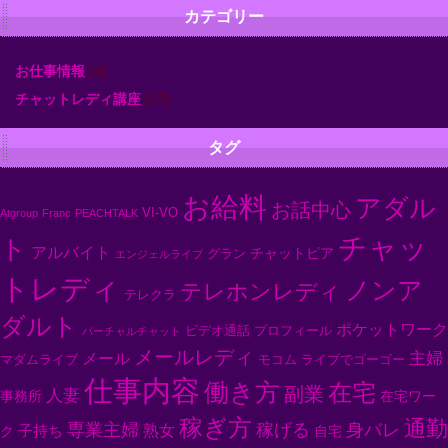
カ
カテゴリー
イ
ブ
お仕事情報
(4)
チャットレディ講座
(17)
タグ
お給料
アダル
お話中心
VI-VO
Atgroup
Franc
PEACHTALK
チャッ
ト
アルバイト
チャットピア
グラン
エンジェルライブ
トレディ
ノンア
テレホンレディ
テレクラ
ダルト
ポケットワーク
ビデオ通話
プロフィール
バーチャルチャット
メールレディ
主婦
メール
マダムライブ
モコム
ライブでゴーゴー
仕事内容
働き方
在宅
副業
人妻
事務所
在宅ワー
稼ぎ方
通勤
専業主婦
身バレ
稼げる
子持ち
熟女
ク
自宅