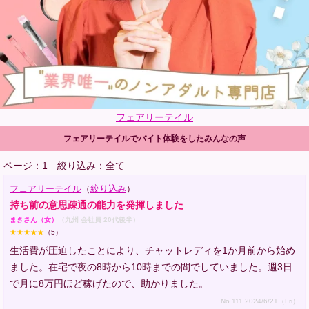
フェアリーテイル
フェアリーテイルでバイト体験をしたみんなの声
ページ：1
絞り込み：全て
フェアリーテイル
（
絞り込み
）
持ち前の意思疎通の能力を発揮しました
まきさん（女）
（九州 会社員 20代後半）
★★★★★
（5）
生活費が圧迫したことにより、チャットレディを1か月前から始め
ました。在宅で夜の8時から10時までの間でしていました。週3日
で月に8万円ほど稼げたので、助かりました。
No.111 2024/6/21（Fri）