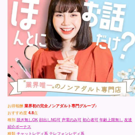
お得報酬
業界初の完全ノンアダルト専門グループ♪
おすすめ度
4.8
点
種別
脱ぎ無しOK
顔出しNG可
声電のみ可
初心者可
年齢上限無し
友達
紹介ボーナス
種類
チャットレディ系
テレフォンレディ系