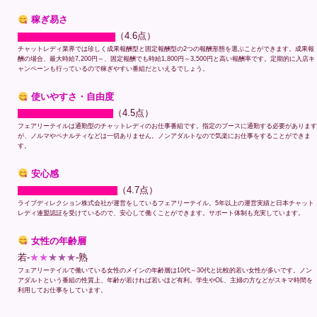
稼ぎ易さ
（4.6点）
チャットレディ業界では珍しく成果報酬型と固定報酬型の2つの報酬形態を選ぶことができます。成果報
酬の場合、最大時給7,200円～、固定報酬でも時給1,800円～3,500円と高い報酬率です。定期的に入店キ
ャンペーンも行っているので稼ぎやすい番組だといえるでしょう。
使いやすさ・自由度
（4.5点）
フェアリーテイルは通勤型のチャットレディのお仕事番組です。指定のブースに通勤する必要があります
が、ノルマやペナルティなどは一切ありません。ノンアダルトなので気楽にお仕事をすることができま
す。
安心感
（4.7点）
ライブディレクション株式会社が運営をしているフェアリーテイル。5年以上の運営実績と日本チャット
レディ連盟認証を受けているので、安心して働くことができます。サポート体制も充実しています。
女性の年齢層
若-
★★
★★★
-熟
フェアリーテイルで働いている女性のメインの年齢層は10代～30代と比較的若い女性が多いです。ノン
アダルトという番組の性質上、年齢が若ければ若いほど有利。学生やOL、主婦の方などがスキマ時間を
利用してお仕事をしています。