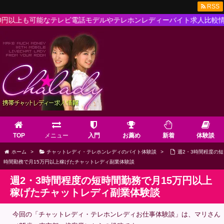
RSS
も可能なテレビ電話モデルやテレホンレディーバイト求人比較情報が満載！
TOP
メニュー
入門
お薦め
新着
体験談
ホーム
>
チャットレディ・テレホンレディのバイト体験談
>
週2・3時間程度の短
時間勤務で月15万円以上稼げたチャットレディ副業体験談
週2・3時間程度の短時間勤務で月15万円以上
稼げたチャットレディ副業体験談
今回の「チャットレディ・テレホンレディお仕事体験談」は、マリさん