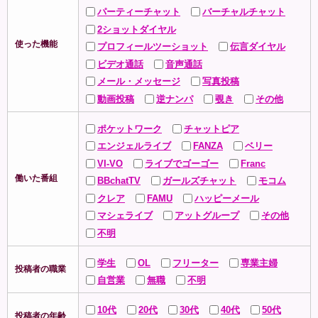
パーティーチャット
バーチャルチャット
2ショットダイヤル
使った機能
プロフィールツーショット
伝言ダイヤル
ビデオ通話
音声通話
メール・メッセージ
写真投稿
動画投稿
逆ナンパ
覗き
その他
ポケットワーク
チャットピア
エンジェルライブ
FANZA
ベリー
VI-VO
ライブでゴーゴー
Franc
働いた番組
BBchatTV
ガールズチャット
モコム
クレア
FAMU
ハッピーメール
マシェライブ
アットグループ
その他
不明
学生
OL
フリーター
専業主婦
投稿者の職業
自営業
無職
不明
10代
20代
30代
40代
50代
投稿者の年齢