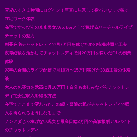
育児のすきま時間にログイン！写真に注意して身バレなしで稼ぐ
在宅ワーク体験
在宅ですっぴんのまま美女AVtuberとして稼げるバーチャルライブ
チャットの魅力
副業在宅チャットレディで月7万円を稼ぐための待機時間と工夫
夜職経験を活かしてチャットレディで月20万円を稼いだOLの副業
体験
家事の合間のライブ配信で月10万〜15万円稼げた38歳主婦の体験
談
大人の包容力を武器に月10万円！自分も楽しみながらチャットレ
ディで安定収入を得る方法
在宅でここまで変わった。28歳・普通の私がチャットレディで収
入を得られるようになるまで
ノンアダじゃ稼げない現実と最高日給2万円の高額報酬アルバイト
のチャットレディ