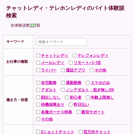
チャットレディ・テレホンレディのバイト体験談
検索
全体験談数
137
個
キーワード
チャットレディ
テレフォンレディ
お仕事の種類
メールレディ
リモートパパ活
ライバー
通話アプリ
その他
在宅勤務
通勤勤務
スマホのみ
アダルト
ノンアダルト・脱ぎ無しOK
顔出しなし
初心者
年齢上限無し
働き方・待遇
待機保障あり
即日払い
各種ボーナス特典
親切サポート
その他
2ショットチャット
双方向チャット