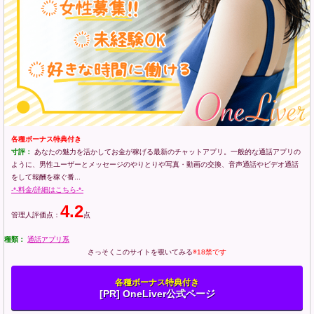
各種ボーナス特典付き
寸評：
あなたの魅力を活かしてお金が稼げる最新のチャットアプリ。一般的な通話アプリの
ように、男性ユーザーとメッセージのやりとりや写真・動画の交換、音声通話やビデオ通話
をして報酬を稼ぐ番...
-*-料金/詳細はこちら-*-
4.2
管理人評価点：
点
種類：
通話アプリ系
さっそくこのサイトを覗いてみる
※18禁です
各種ボーナス特典付き
[PR] OneLiver公式ページ