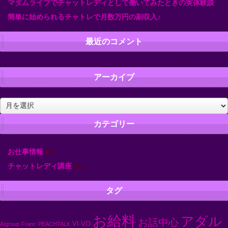
マダムライブでチャットレディとして働いてみたときの実体験談
簡単に始められるチャトレで月数万円の副収入♪
最近のコメント
アーカイブ
ア
ー
カ
カテゴリー
イ
ブ
お仕事情報
(4)
チャットレディ講座
(17)
タグ
お給料
アダル
お話中心
VI-VO
Atgroup
Franc
PEACHTALK