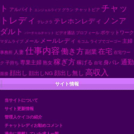
チャッ
ト
アルバイト
チャットピア
グラン
エンジェルライブ
トレディ
ノンア
テレホンレディ
テレクラ
ダルト
ポケットワーク
ビデオ通話
プロフィール
バーチャルチャット
メールレディ
主婦
メール
マダムライブ
モコム
ライブでゴーゴー
仕事内容
働き方
在宅
副業
人妻
事務所
在宅ワー
稼ぎ方
通勤
専業主婦
身バレ
稼げる
子持ち
熟女
ク
自宅
高収入
顔出し
顔出し無し
顔出しNG
面接
サイト情報
当サイトについて
サイト更新情報
管理人ケイコの紹介
チャットレディお勧めコメント
過去に掲載していた求人一覧