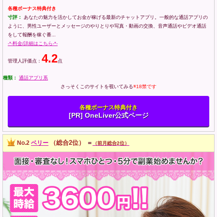
各種ボーナス特典付き
寸評：
あなたの魅力を活かしてお金が稼げる最新のチャットアプリ。一般的な通話アプリの
ように、男性ユーザーとメッセージのやりとりや写真・動画の交換、音声通話やビデオ通話
をして報酬を稼ぐ番...
-*-料金/詳細はこちら-*-
4.2
管理人評価点：
点
種類：
通話アプリ系
さっそくこのサイトを覗いてみる
※18禁です
各種ボーナス特典付き
[PR] OneLiver公式ページ
（総合2位）
No.2
ベリー
＝
（前月総合2位）