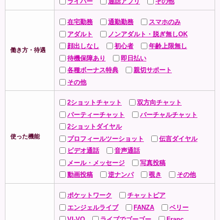
ライバー
通話アプリ
その他
在宅勤務
通勤勤務
スマホのみ
アダルト
ノンアダルト・脱ぎ無しOK
顔出しなし
初心者
年齢上限無し
働き方・待遇
待機保障あり
即日払い
各種ボーナス特典
親切サポート
その他
2ショットチャット
双方向チャット
パーティーチャット
バーチャルチャット
2ショットダイヤル
使った機能
プロフィールツーショット
伝言ダイヤル
ビデオ通話
音声通話
メール・メッセージ
写真投稿
動画投稿
逆ナンパ
覗き
その他
ポケットワーク
チャットピア
エンジェルライブ
FANZA
ベリー
VI-VO
ライブでゴーゴー
Franc