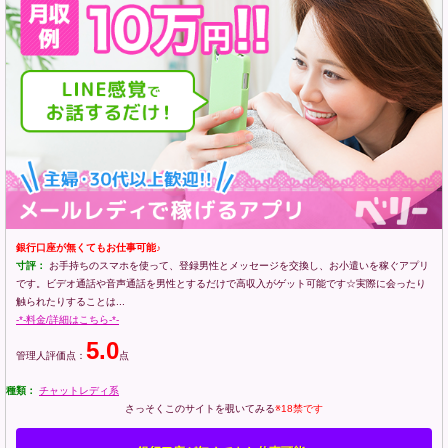
銀行口座が無くてもお仕事可能♪
寸評：
お手持ちのスマホを使って、登録男性とメッセージを交換し、お小遣いを稼ぐアプリ
です。ビデオ通話や音声通話を男性とするだけで高収入がゲット可能です☆実際に会ったり
触られたりすることは...
-*-料金/詳細はこちら-*-
5.0
管理人評価点：
点
種類：
チャットレディ系
さっそくこのサイトを覗いてみる
※18禁です