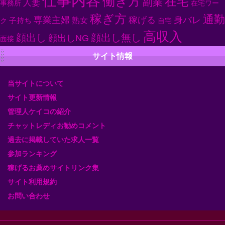
仕事内容
働き方
在宅
副業
人妻
事務所
在宅ワー
稼ぎ方
通勤
専業主婦
身バレ
稼げる
子持ち
熟女
ク
自宅
高収入
顔出し
顔出し無し
顔出しNG
面接
サイト情報
当サイトについて
サイト更新情報
管理人ケイコの紹介
チャットレディお勧めコメント
過去に掲載していた求人一覧
参加ランキング
稼げるお薦めサイトリンク集
サイト利用規約
お問い合わせ