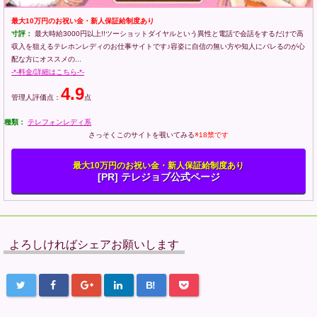
最大10万円のお祝い金・新人保証給制度あり
寸評：
最大時給3000円以上!!ツーショットダイヤルという異性と電話で会話をするだけで高
収入を狙えるテレホンレディのお仕事サイトです♪容姿に自信の無い方や知人にバレるのが心
配な方にオススメの...
-*-料金/詳細はこちら-*-
4.9
管理人評価点：
点
種類：
テレフォンレディ系
さっそくこのサイトを覗いてみる
※18禁です
最大10万円のお祝い金・新人保証給制度あり
[PR] テレジョブ公式ページ
よろしければシェアお願いします
B!