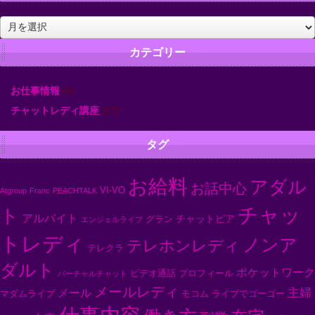
ア
ー
カ
カテゴリー
イ
ブ
お仕事情報
(4)
チャットレディ講座
(17)
タグ
お給料
アダル
お話中心
VI-VO
Atgroup
Franc
PEACHTALK
チャッ
ト
アルバイト
チャットピア
グラン
エンジェルライブ
トレディ
ノンア
テレホンレディ
テレクラ
ダルト
ポケットワーク
ビデオ通話
プロフィール
バーチャルチャット
メールレディ
主婦
メール
マダムライブ
モコム
ライブでゴーゴー