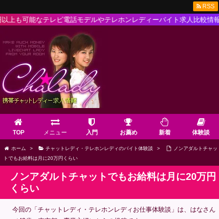
RSS
なテレビ電話モデルやテレホンレディーバイト求人比較情報が満載！！
TOP
メニュー
入門
お薦め
新着
体験談
ホーム
>
チャットレディ・テレホンレディのバイト体験談
>
ノンアダルトチャッ
トでもお給料は月に20万円くらい
ノンアダルトチャットでもお給料は月に20万円
くらい
今回の「チャットレディ・テレホンレディお仕事体験談」は、はなさん