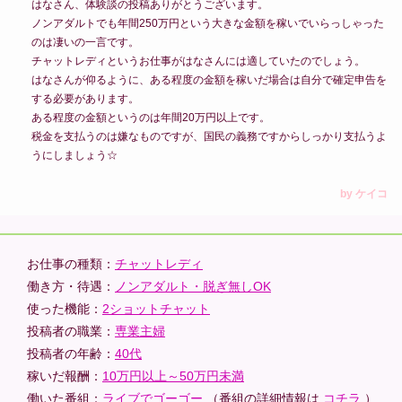
はなさん、体験談の投稿ありがとうございます。
ノンアダルトでも年間250万円という大きな金額を稼いでいらっしゃった
のは凄いの一言です。
チャットレディというお仕事がはなさんには適していたのでしょう。
はなさんが仰るように、ある程度の金額を稼いだ場合は自分で確定申告を
する必要があります。
ある程度の金額というのは年間20万円以上です。
税金を支払うのは嫌なものですが、国民の義務ですからしっかり支払うよ
うにしましょう☆
お仕事の種類：
チャットレディ
働き方・待遇：
ノンアダルト・脱ぎ無しOK
使った機能：
2ショットチャット
投稿者の職業：
専業主婦
投稿者の年齢：
40代
稼いだ報酬：
10万円以上～50万円未満
働いた番組：
ライブでゴーゴー
（番組の詳細情報は
コチラ
）