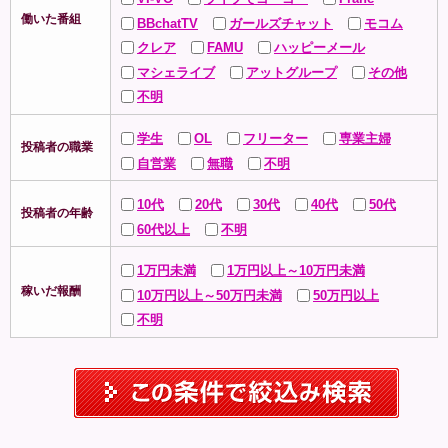
働いた番組
BBchatTV
ガールズチャット
モコム
クレア
FAMU
ハッピーメール
マシェライブ
アットグループ
その他
不明
学生
OL
フリーター
専業主婦
投稿者の職業
自営業
無職
不明
10代
20代
30代
40代
50代
投稿者の年齢
60代以上
不明
1万円未満
1万円以上～10万円未満
稼いだ報酬
10万円以上～50万円未満
50万円以上
不明