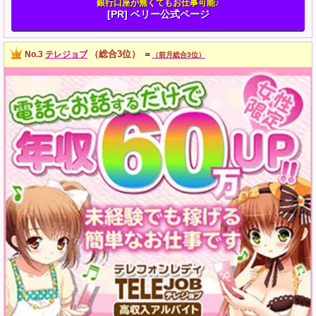
銀行口座が無くてもお仕事可能♪
[PR] ベリー公式ページ
（総合3位）
No.3
テレジョブ
＝
（前月総合3位）