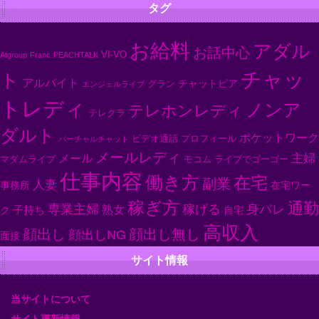
タグ
お給料
アダル
お話中心
VI-VO
Atgroup
Franc
PEACHTALK
チャッ
ト
アルバイト
チャットピア
グラン
エンジェルライブ
トレディ
ノンア
テレホンレディ
テレクラ
ダルト
ポケットワーク
ビデオ通話
プロフィール
バーチャルチャット
メールレディ
主婦
メール
マダムライブ
モコム
ライブでゴーゴー
仕事内容
働き方
在宅
副業
人妻
事務所
在宅ワー
稼ぎ方
通勤
専業主婦
身バレ
稼げる
子持ち
熟女
ク
自宅
高収入
顔出し
顔出し無し
顔出しNG
面接
サイト情報
当サイトについて