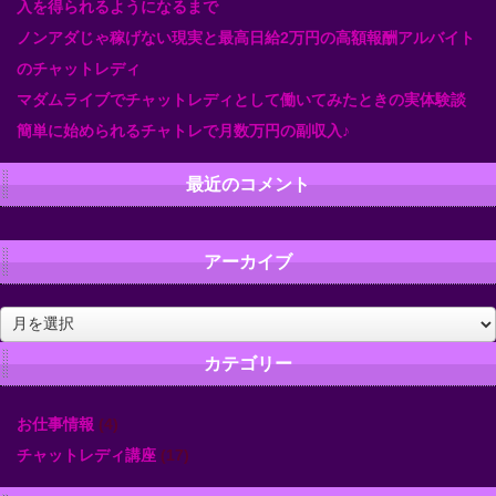
入を得られるようになるまで
ノンアダじゃ稼げない現実と最高日給2万円の高額報酬アルバイト
のチャットレディ
マダムライブでチャットレディとして働いてみたときの実体験談
簡単に始められるチャトレで月数万円の副収入♪
最近のコメント
アーカイブ
ア
ー
カ
カテゴリー
イ
ブ
お仕事情報
(4)
チャットレディ講座
(17)