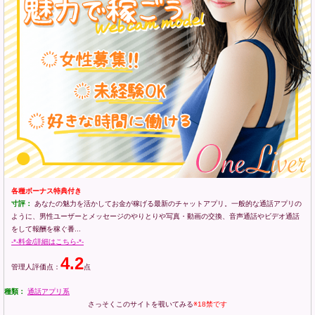
各種ボーナス特典付き
寸評：
あなたの魅力を活かしてお金が稼げる最新のチャットアプリ。一般的な通話アプリの
ように、男性ユーザーとメッセージのやりとりや写真・動画の交換、音声通話やビデオ通話
をして報酬を稼ぐ番...
-*-料金/詳細はこちら-*-
4.2
管理人評価点：
点
種類：
通話アプリ系
さっそくこのサイトを覗いてみる
※18禁です