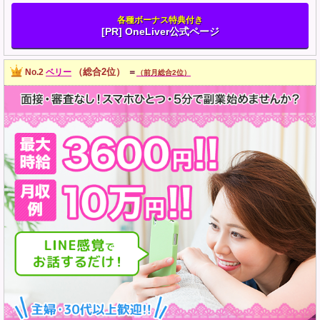
各種ボーナス特典付き
[PR] OneLiver公式ページ
（総合2位）
No.2
ベリー
＝
（前月総合2位）