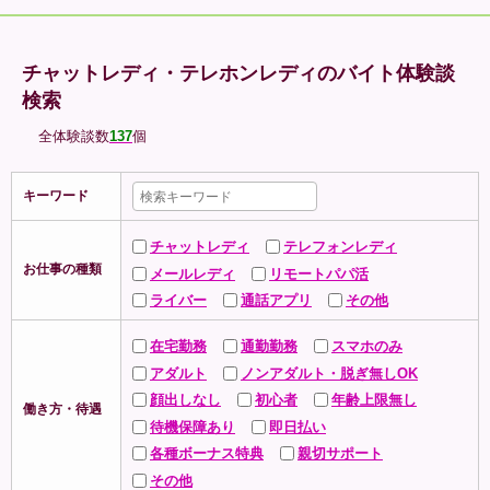
チャットレディ・テレホンレディのバイト体験談
検索
全体験談数
137
個
キーワード
チャットレディ
テレフォンレディ
お仕事の種類
メールレディ
リモートパパ活
ライバー
通話アプリ
その他
在宅勤務
通勤勤務
スマホのみ
アダルト
ノンアダルト・脱ぎ無しOK
顔出しなし
初心者
年齢上限無し
働き方・待遇
待機保障あり
即日払い
各種ボーナス特典
親切サポート
その他