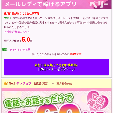
銀行口座が無くてもお仕事可能♪
寸評：
お手持ちのスマホを使って、登録男性とメッセージを交換し、お小遣いを稼ぐアプリ
です。ビデオ通話や音声通話を男性とするだけで高収入がゲット可能です☆実際に会ったり
触られたりすることは...
-*-料金/詳細はこちら-*-
5.0
管理人評価点：
点
種類：
チャットレディ系
さっそくこのサイトを覗いてみる
※18禁です
銀行口座が無くてもお仕事可能♪
[PR] ベリー公式ページ
（総合3位）
No.3
テレジョブ
＝
（前月総合3位）