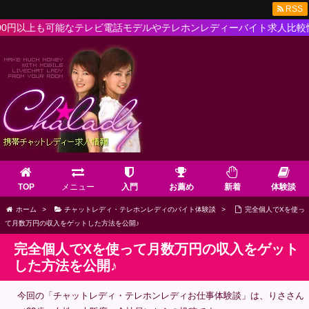
RSS
も可能なテレビ電話モデルやテレホンレディーバイト求人比較情報が満載！
TOP
メニュー
入門
お薦め
新着
体験談
ホーム
>
チャットレディ・テレホンレディのバイト体験談
>
完全個人でXを使っ
て月数万円の収入をゲットした方法を公開♪
完全個人でXを使って月数万円の収入をゲット
した方法を公開♪
今回の「チャットレディ・テレホンレディお仕事体験談」は、りささん