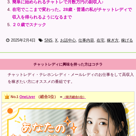
簡単に始められるチャトレで月数万円の副収入♪
在宅でここまで変わった。28歳・普通の私がチャットレディで
収入を得られるようになるまで
２０歳でスナック
2025年2月4日
SNS
,
X
,
お話中心
,
仕事内容
,
在宅
,
稼ぎ方
,
稼げる
チャットレディに興味を持った方はコチラ
チャットレディ・テレホンレディ・メールレディのお仕事をして高収入
を稼ぎたい方にオススメの番組です。
（総合1位）
No.1
OneLiver
＝
（前月総合1位）