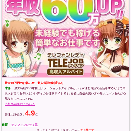
最大10万円のお祝い金・新人保証給制度あり
寸評：
最大時給3000円以上!!ツーショットダイヤルという異性と電話で会話をするだけで高
収入を狙えるテレホンレディのお仕事サイトです♪容姿に自信の無い方や知人にバレるのが心
配な方にオススメの...
-*-料金/詳細はこちら-*-
4.9
管理人評価点：
点
種類：
テレフォンレディ系
さっそくこのサイトを覗いてみる
※18禁です