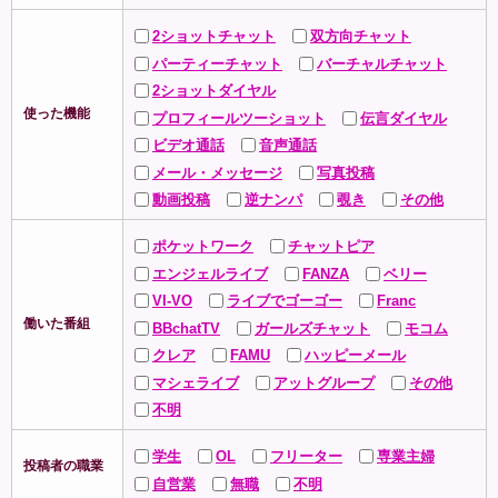
2ショットチャット
双方向チャット
パーティーチャット
バーチャルチャット
2ショットダイヤル
使った機能
プロフィールツーショット
伝言ダイヤル
ビデオ通話
音声通話
メール・メッセージ
写真投稿
動画投稿
逆ナンパ
覗き
その他
ポケットワーク
チャットピア
エンジェルライブ
FANZA
ベリー
VI-VO
ライブでゴーゴー
Franc
働いた番組
BBchatTV
ガールズチャット
モコム
クレア
FAMU
ハッピーメール
マシェライブ
アットグループ
その他
不明
学生
OL
フリーター
専業主婦
投稿者の職業
自営業
無職
不明